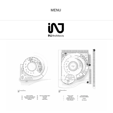
لتجاوز
لى
MENU
لمحتوى