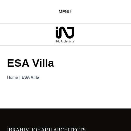
Aller
au
MENU
contenu
ESA Villa
Home
|
ESA Villa
IBRAHIM JOHARJI ARCHITECTS