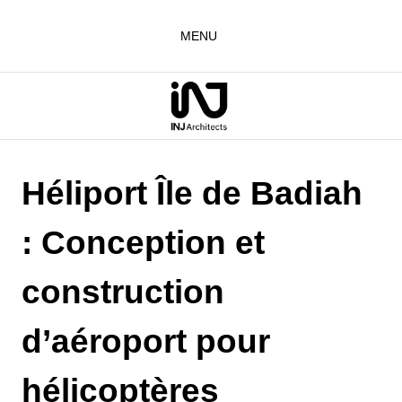
Aller
au
MENU
contenu
Héliport Île de Badiah
: Conception et
construction
d’aéroport pour
hélicoptères