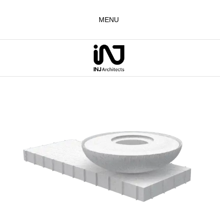
لتجاوز
لى
MENU
لمحتوى