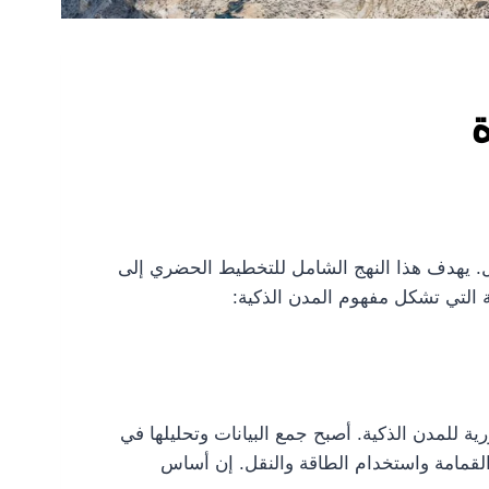
ة
صال. يهدف هذا النهج الشامل للتخطيط الحضري إلى
ة التي تشكل مفهوم المدن الذكية:
ة الرقمية القوية ، مثل شبكات المستشعرات والإنترنت عالي السرعة وأجهزة إنترنت الأشياء (IoT) ضرورية للمدن الذكية. أصبح جمع البيانات وتحليلها في
القمامة واستخدام الطاقة والنقل. إن أساس