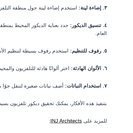
٣. إضاءة لينة:
استخدم إضاءة لينة حول منطقة التلفزيو
٤. تنسيق الديكور:
حدد بعناية الديكور المحيط بمنطق
العام.
٥. رفوف للتنظيم:
استخدم رفوف بسيطة لتنظيم الأشياء
٦. الألوان الهادئة:
اختر ألوانًا هادئة للتلفزيون والمح
٧. استخدام النباتات:
أضف نباتات صغيرة لتنقل جوًا منع
بتنفيذ هذه الأفكار، يمكنك تحقيق ديكور تلفزيون بسيط 
للمزيد على
INJ Architects
: