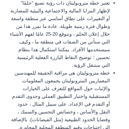
تعتبر خطة متروبوليتان ذات رؤية تصنع “حلمًا”
لإظهار المزايا المالية والاجتماعية والبيئية للمضاربة
أو التغييرات على نطاق أساسي عبر منطقة واسعة
وطوال فترة زمنية طويلة. عادة ما نمرر هذا من
خلال إعلان الحلم ، ونتوقع 20-25 عامًا لفهم الأشياء
التي ستأتي من الصفات في منطقة ما ، وكيف
سيستخدمها الأفراد. يمكننا استكمال هذا بنظام
تحسين ؛ توضيح النقاط البارزة الفعلية الرئيسية
التي ستنقل الرؤية.
خطة متروبوليتان هي مراقبة الحقيقة للمهندسين
المعماريين المتروبوليتان يجمعون المعلومات
والإثبات حول المواقع للتعرف على الخيارات
المستقبلية واختبار التطبيق العملي وجدوى التقدم
أو التقدم في الإعداد. على سبيل المثال ، حدود
النقل والأساس ، وخصائص التحسين والسمك ،
وقضايا الحدود الطبيعية (مثل الفيضانات). بالإضافة
إلى احتياجات وقيم المنطقة المحلية المجاورة.