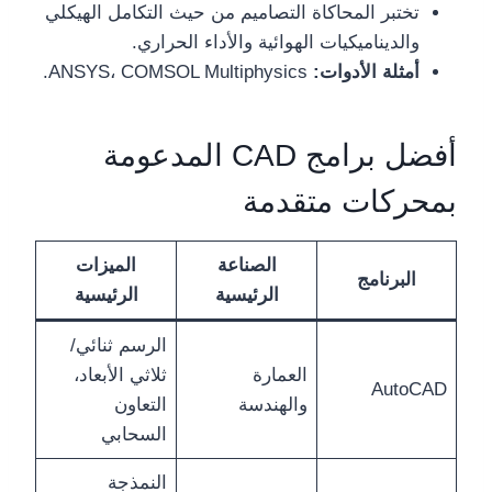
تختبر المحاكاة التصاميم من حيث التكامل الهيكلي
والديناميكيات الهوائية والأداء الحراري.
أمثلة الأدوات:
ANSYS، COMSOL Multiphysics.
أفضل برامج CAD المدعومة
بمحركات متقدمة
الصناعة
الميزات
البرنامج
الرئيسية
الرئيسية
الرسم ثنائي/
العمارة
ثلاثي الأبعاد،
AutoCAD
والهندسة
التعاون
السحابي
النمذجة