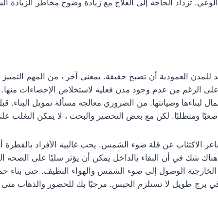
لوعي. تزداد الحاجة إلى العلاج مع زيادة وضوح مخاطر الزيادة الس
ريد للمدن العمودية أن تصبح حقيقة. بمعنى آخر ، من المهم التميي
 الرغم من عدم وجود مدن فعلية لاستخلاص الإحصاءات منها. يبد
مال لبناءها وصيانتها. من الضروري معالجة مسألة تمويل البناء. قب
 صعبًا ومتطلبًا. لكن مع بعض التحضير والبحث ، لا يمكن التغلب ع
مشاعر الاكتئاب عن قلة ضوء الشمس. يحب غالبية الأفراد بالفطرة 
اك شك في أن البقاء بالداخل يمكن أن يؤثر سلبًا على الصحة الع
الخارجية الوصول إلى ضوء الشمس والهواء النظيف. حتى بناء حم
 في برج طويل لا تستلزم الحبس. مرحبًا بك للحضور والذهاب متى