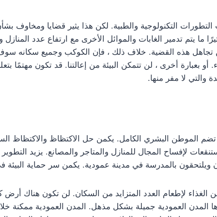
تطورات التكنولوجية والطبية. لكن هذا يثير قضايا ومخاوف بشأن 
 ما يتم تدمير الغابات والموائل الأخرى مع ارتفاع عدد المنازل وال
يمكن تجاهل هذه القضية. خلاف ذلك ، فإن الكوكب وجميع سكانه سو
و بعبارة أخرى ، لن تتمكن البيئة من إعالتنا. قد تكون مهتمًا بت
 والتي لا مفر منها.
 تضم الموطن البشري الكامل. يكمن حل الاكتظاظ والاكتظاظ السك
تنقعات لإفساح المجال للمنازل والمتاجر والمصانع. يزيد التطوير
ويلتحقون بالمدرسة في مدينة عمودية. يكمن سر حماية البيئة في ا
الغذاء لإطعام العدد المتزايد من السكان. لن تكون هناك أرض كاف
رها المدن العمودية جميلة بشكل مذهل. المدن العمودية ممكنة خلاف