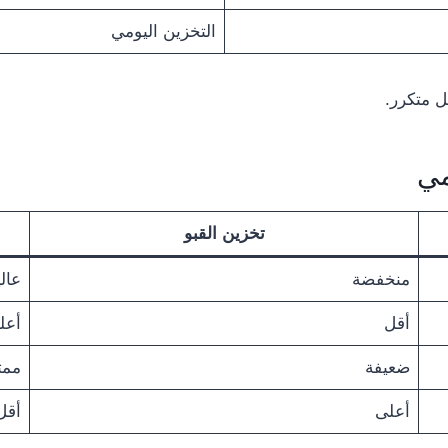
التخزين اليومي
ل متكرر.
مي
تخزين القبو
منخفضة
عالي
أقل
أعل
ضعيفة
ممت
أعلى
أقل