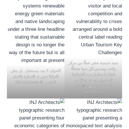
تمتد خمسة عشر خطًا من مركز
واحد، ويسمي كل منها ضغطًا
العنوان لا يعد بمستقبل. بل يعلن
نادرًا ما يتعامل معه التخطيط
التزامًا تدين به العمارة بالفعل
الحضري بوصفه جزءًا من
للحاضر. © INJ Architects
المشكلة نفسها. © INJ
Architects