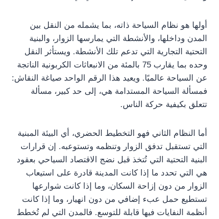
أولها هو نظام السياحة ذاته، بما يشمله من النقل بين
المدن وداخلها، والأنشطة التي يمارسها الزوار، والبنية
التحتية التجارية التي تدعم تلك الأنشطة. ويستأثر النقل
وحده بما يقارب 75 بالمئة من الانبعاثات الكربونية الناتجة
عن السياحة عالميًا. ويعيد هذا الرقم الواحد صياغة النقاش:
فمسألة السياحة المستدامة هي، إلى حد كبير، مسألة
تتعلق بكيفية حركة الناس.
أما النظام الثاني فهو التخطيط الحضري، أي البيئة المبنية
التي تستقبل تدفق الزوار وتنظمه وتستوعبه. إن قرارات
البنية التحتية التي تُتخذ قبل نضج الاقتصاد السياحي بعقود
هي التي تحدد ما إذا كانت المدينة قادرة على استيعاب
الزوار من دون إزاحة السكان، وما إذا كانت شوارعها
تستطيع حمل عبء إضافي من دون انهيار، وما إذا كانت
أنظمة النفايات فيها قابلة للتوسع. فالمدن التي لم تُخطط