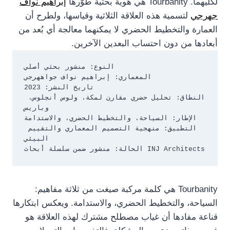
لكليهما. Tourbanity هي هوية بحثية طوّرها
إبراهيم نواف
جهرجي
لتسمية هذه العلاقة الثلاثية وقياسها، ولطرح أن
العمارة والتخطيط الحضري لا يمكنهما معالجة أي بُعد من
أبعادها من دون احتساب البعدين الآخرين.
النوع: منشور بحثي أصلي

المعماري: إبراهيم نواف جواههرجي

تاريخ النشر: 2023

النطاق: تحليل حضري مقارن لمكة، ولوس أنجلوس، 
وباريس

الإطار: السياحة، والتخطيط الحضري، والاستدامة

التطبيق: منهجية التصميم المعماري والتقييم 
البيئي

الحالة: منشور ضمن سلسلة أبحاث INJ Architects
Tourbanity هي كلمة مركبة صيغت من ثلاثة مفاهيم:
السياحة، والتخطيط الحضري، والاستدامة. ويعكس ابتكارها
قناعة مفادها أن غياب مصطلح مشترك لهذه العلاقة هو