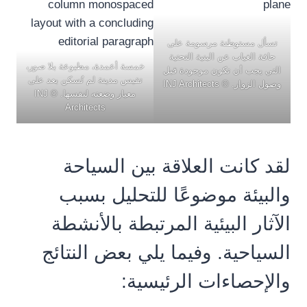
تسأل مستوطنة مرسومة على
حافة الغياب عن البنية التحتية
خمسة أعمدة، مطبوعة بلا صور،
التي يجب أن تكون موجودة قبل
تقيس مدينة لم تُسكن بعد على
وصول الزوار. © INJ Architects
معيار وضعته لنفسها. © INJ
Architects
لقد كانت العلاقة بين السياحة
والبيئة موضوعًا للتحليل بسبب
الآثار البيئية المرتبطة بالأنشطة
السياحية. وفيما يلي بعض النتائج
والإحصاءات الرئيسية: