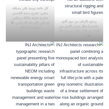
كل حاجة يومية على مسافة
مشي: تقترح مدينة الخمس
عشرة دقيقة علاجًا بمقياس
يرتفع بالونان من دون أفق،
إنساني للازدحام السياحي. ©
تشدهما حبال ترسم التوتر بين
INJ Architects
الطموح وثقل ما يُبقيه منخفضًا.
© INJ Architects