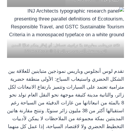
كلمة واحدة. © INJ Architects
ثلاثة تعريفات، مطبوعة بلا تراتبية، تتساءل: أي إطار يحكم فعليًا المدن
التي تستقبل أكبر عدد من الزوار؟ © INJ Architects
تقدم لوس أنجلوس وباريس نموذجين متباينين للعلاقة بين
الشكل الحضري واستيعاب السياح: الأولى منطقة حضرية
مترامية تعتمد على السيارات وتتميز بارتفاع الانبعاثات لكل
زائر، والثانية مدينة كثيفة موجهة نحو النقل العام تولد نحو
8 بالمئة من انبعاثاتها من غازات الدفيئة من السياحة رغم
استقبالها أكثر من 38 مليون زائر سنويًا. وتنتج مقارنة هاتين
المدينتين بمكة مجموعة من الملاحظات لا يمكن لأدبيات
التخطيط الحضري ولا لاقتصاد السياحة، إذا عمل كل منهما