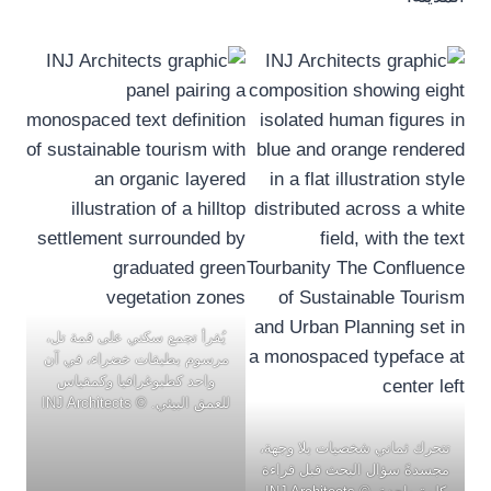
يُقرأ تجمع سكني على قمة تل،
مرسوم بطبقات خضراء، في آن
واحد كطبوغرافيا وكمقياس
للعمق البيئي. © INJ Architects
تتحرك ثماني شخصيات بلا وجهة،
مجسدةً سؤال البحث قبل قراءة