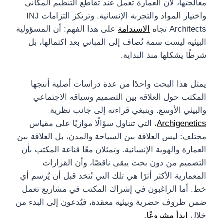
معالجتها، لأن العمارة تعمل عند تقاطع التنظيم المكاني
واختيار المواد والتجربة الإنسانية. وترتكز التزامات INJ
Architects تجاه
الاستدامة
على هذا الفهم: أن المسؤولية
البيئية ليست سمة تُضاف إلى المباني بعد اكتمالها، بل
شرطًا يشكلها منذ البداية.
يمثل هذا البحث واحدًا من عدة دراسات أصلية أنتجها
المكتب حول العلاقة بين التصميم وسياقه الاجتماعي
والبيئي الأوسع. وينبغي قراءته إلى جانب نظرية
Archigenetics
، التي تتناول سؤالًا موازيًا على مقياس
مختلف: ليس العلاقة بين السياحة والمدن، بل العلاقة بين
العمارة والهوية الإنسانية. وتمثلان معًا قناعة المكتب بأن
التصميم من دون بحث يبقى ناقصًا، وأن القرارات
المعمارية الأكثر أثرًا هي تلك التي تُتخذ قبل أن يُرسم أي
خط. أما الراغبون في إشراك المكتب في مشاريع تعمل
ضمن ظروف حضرية وبيئية معقدة، فيُدعون إلى البدء من
خلال
ابدأ مشروعًا
.