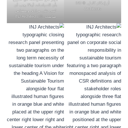
أو إحكام كامل. © INJ
بأن السياسات أيضًا يجب أن
Architects
تُبنى على مراحل وبمقياس
مناسب. © INJ Architects