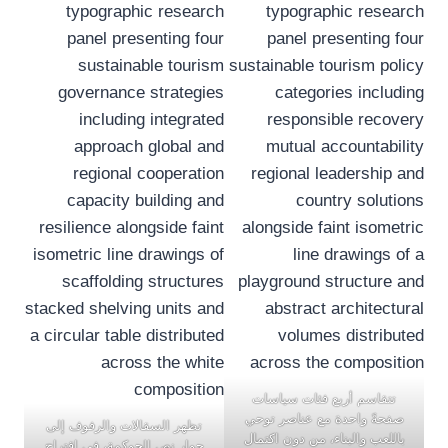
تتقاسم أربع فئات سياسات
صفحةً واحدة مع عناصر توحي
تظهر السقالات والرفوف إلى
باللعب والبناء، من دون اكتمال
جوار نص الحوكمة، في اقتراح