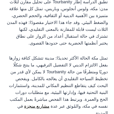
تطبق الدراسة إطار Tourbanity على تحليل مقارن لثلاث
مدن: مكة، ولوس أنجلوس، وباريس، تمثل كل منها علاقة
متميزة بين الأهمية الدينية أو الثقافية، والحجم الحضري،
والضغط البيئي. وقد جاء هذا الاختيار مقصودًا: فهذه المدن
الثلاث ليست قابلة للمقارنة بالمعنى التقليدي، لكنها
تشترك في حالة استقبال أعداد من الزوار على نطاق
يختبر أنظمتها الحضرية حتى حدودها القصوى.
تمثل مكة الحالة الأكثر تحديدًا: مدينة تتشكل كثافة زوارها
بفعل الالتزام الديني لا التفضيل الترفيهي، ما ينتج شكلًا
دوريًا ومتطرفًا من حالة Tourbanity لا يمكن لأي قدر من
تخطيط السياحة التقليدي أن يعالجه بالكامل. ويفحص
البحث كيف يتقاطع التنظيم المكاني للمدينة، واستثمارات
البنية التحتية فيها، وإدارتها البيئية، مع متطلبات دورات
الحج والعمرة. ويرتبط هذا الفحص مباشرةً بعمل المكتب
نفسه في مكة، والمُوثق عبر عدة
مشاريع منجزة
في
المدينة.